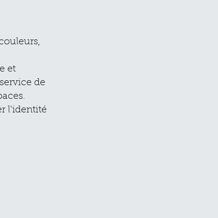
 couleurs,
e et
service de
paces.
 l'identité