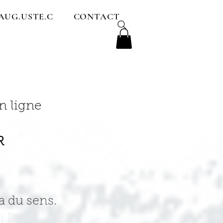
AUG.USTE.C
CONTACT
n ligne
R
 a du sens.
u Pays