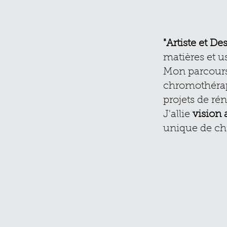
"Artiste et De
matières et u
Mon parcours 
chromothérapi
projets de ré
J'allie
vision 
unique de cha