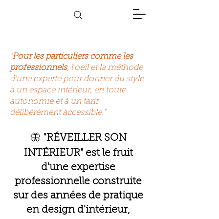
"
Pour les particuliers comme les
professionnels
, l'oeil et la méthode
d'une experte pour donner du style
à un espace intérieur, en toute
autonomie et à un tarif
délibérément accessible."
🦋
"RÉVEILLER SON
INTÉRIEUR" est le fruit
d'une expertise
professionnelle construite
sur des années de pratique
en design d'intérieur,